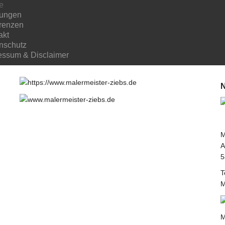
e
tungen
renzen
akt
nschutz
essum & Disclaimer
N
M
A
5
T
M
M