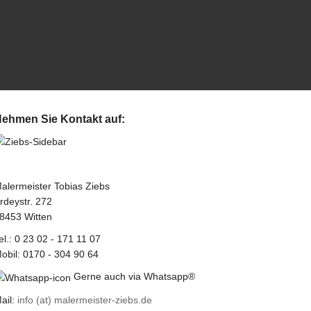
ehmen Sie Kontakt auf:
alermeister Tobias Ziebs
rdeystr. 272
8453 Witten
el.: 0 23 02 - 171 11 07
obil: 0170 - 304 90 64
Gerne auch via Whatsapp®
ail:
info (at) malermeister-ziebs.de