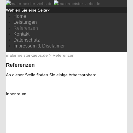
Wählen Sie eine Seite
Home
Leistungen
Referenzen
Kontakt
Datenschutz
Impressum & Disclaimer
malermeister-ziebs.de
>
Referenzen
Referenzen
An dieser Stelle finden Sie einige Arbeitsproben:
Innenraum