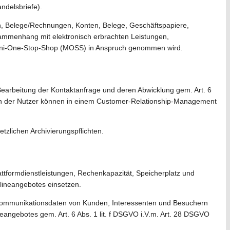
ndelsbriefe).
n, Belege/Rechnungen, Konten, Belege, Geschäftspapiere,
ammenhang mit elektronisch erbrachten Leistungen,
 Mini-One-Stop-Shop (MOSS) in Anspruch genommen wird.
 Bearbeitung der Kontaktanfrage und deren Abwicklung gem. Art. 6
ngaben der Nutzer können in einem Customer-Relationship-Management
etzlichen Archivierungspflichten.
ttformdienstleistungen, Rechenkapazität, Speicherplatz und
lineangebotes einsetzen.
d Kommunikationsdaten von Kunden, Interessenten und Besuchern
eangebotes gem. Art. 6 Abs. 1 lit. f DSGVO i.V.m. Art. 28 DSGVO