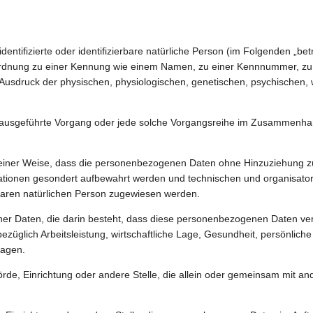
entifizierte oder identifizierbare natürliche Person (im Folgenden „betr
Zuordnung zu einer Kennung wie einem Namen, zu einer Kennnummer, zu 
sdruck der physischen, physiologischen, genetischen, psychischen, wirts
hren ausgeführte Vorgang oder jede solche Vorgangsreihe im Zusammenha
iner Weise, dass die personenbezogenen Daten ohne Hinzuziehung zusä
ationen gesondert aufbewahrt werden und technischen und organisator
erbaren natürlichen Person zugewiesen werden.
gener Daten, die darin besteht, dass diese personenbezogenen Daten ve
glich Arbeitsleistung, wirtschaftliche Lage, Gesundheit, persönliche V
sagen.
ehörde, Einrichtung oder andere Stelle, die allein oder gemeinsam mit 