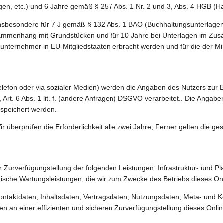
en, etc.) und 6 Jahre gemäß § 257 Abs. 1 Nr. 2 und 3, Abs. 4 HGB (Ha
 insbesondere für 7 J gemäß § 132 Abs. 1 BAO (Buchhaltungsunterlage
sammenhang mit Grundstücken und für 10 Jahre bei Unterlagen im Zus
tunternehmer in EU-Mitgliedstaaten erbracht werden und für die der
Telefon oder via sozialer Medien) werden die Angaben des Nutzers zur
n), Art. 6 Abs. 1 lit. f. (andere Anfragen) DSGVO verarbeitet.. Die A
speichert werden.
r überprüfen die Erforderlichkeit alle zwei Jahre; Ferner gelten die ges
urverfügungstellung der folgenden Leistungen: Infrastruktur- und Pla
nische Wartungsleistungen, die wir zum Zwecke des Betriebs dieses On
 Kontaktdaten, Inhaltsdaten, Vertragsdaten, Nutzungsdaten, Meta- un
n an einer effizienten und sicheren Zurverfügungstellung dieses Onlin