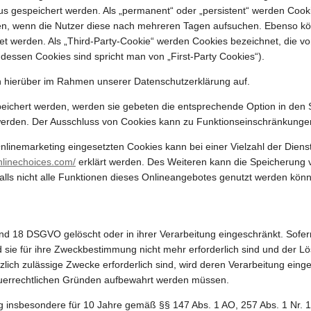
tus gespeichert werden. Als „permanent“ oder „persistent“ werden Coo
den, wenn die Nutzer diese nach mehreren Tagen aufsuchen. Ebenso kö
 werden. Als „Third-Party-Cookie“ werden Cookies bezeichnet, die von
dessen Cookies sind spricht man von „First-Party Cookies“).
 hierüber im Rahmen unserer Datenschutzerklärung auf.
peichert werden, werden sie gebeten die entsprechende Option in den 
werden. Der Ausschluss von Cookies kann zu Funktionseinschränkunge
inemarketing eingesetzten Cookies kann bei einer Vielzahl der Dienste
nlinechoices.com/
erklärt werden. Des Weiteren kann die Speicherung v
alls nicht alle Funktionen dieses Onlineangebotes genutzt werden kön
nd 18 DSGVO gelöscht oder in ihrer Verarbeitung eingeschränkt. Sofer
 sie für ihre Zweckbestimmung nicht mehr erforderlich sind und der 
tzlich zulässige Zwecke erforderlich sind, wird deren Verarbeitung eing
steuerrechtlichen Gründen aufbewahrt werden müssen.
g insbesondere für 10 Jahre gemäß §§ 147 Abs. 1 AO, 257 Abs. 1 Nr. 