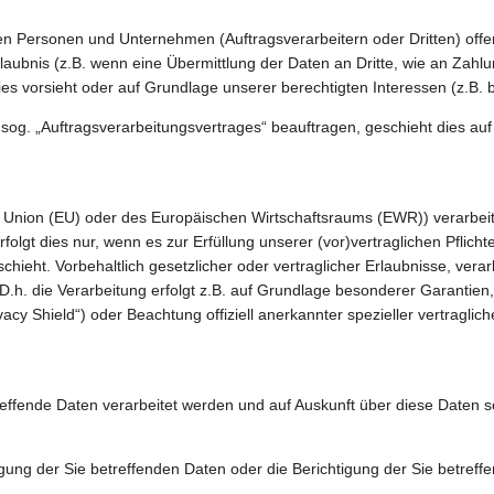
Personen und Unternehmen (Auftragsverarbeitern oder Dritten) offenba
aubnis (z.B. wenn eine Übermittlung der Daten an Dritte, wie an Zahlung
ng dies vorsieht oder auf Grundlage unserer berechtigten Interessen (z.B
s sog. „Auftragsverarbeitungsvertrages“ beauftragen, geschieht dies a
en Union (EU) oder des Europäischen Wirtschaftsraums (EWR)) verarbe
olgt dies nur, wenn es zur Erfüllung unserer (vor)vertraglichen Pflicht
hieht. Vorbehaltlich gesetzlicher oder vertraglicher Erlaubnisse, verar
h. die Verarbeitung erfolgt z.B. auf Grundlage besonderer Garantien, 
cy Shield“) oder Beachtung offiziell anerkannter spezieller vertraglic
reffende Daten verarbeitet werden und auf Auskunft über diese Daten 
ung der Sie betreffenden Daten oder die Berichtigung der Sie betreff