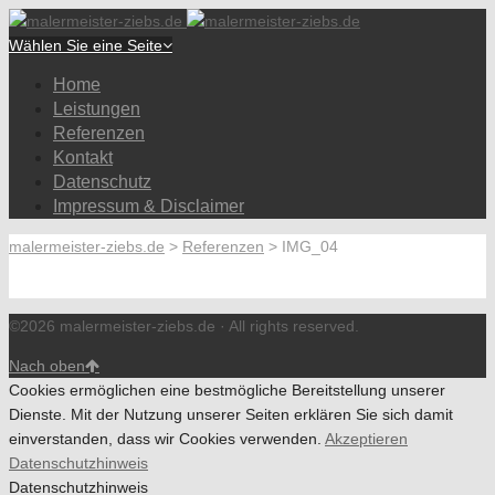
Wählen Sie eine Seite
Home
Leistungen
Referenzen
Kontakt
Datenschutz
Impressum & Disclaimer
malermeister-ziebs.de
>
Referenzen
>
IMG_04
©2026 malermeister-ziebs.de · All rights reserved.
Nach oben
Cookies ermöglichen eine bestmögliche Bereitstellung unserer
Dienste. Mit der Nutzung unserer Seiten erklären Sie sich damit
einverstanden, dass wir Cookies verwenden.
Akzeptieren
Datenschutzhinweis
Datenschutzhinweis