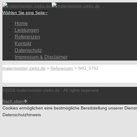
Wählen Sie eine Seite
Home
Leistungen
Referenzen
Kontakt
Datenschutz
Impressum & Disclaimer
malermeister-ziebs.de
>
Referenzen
>
IMG_5702
©2026 malermeister-ziebs.de · All rights reserved.
Nach oben
Cookies ermöglichen eine bestmögliche Bereitstellung unserer Dienst
Datenschutzhinweis