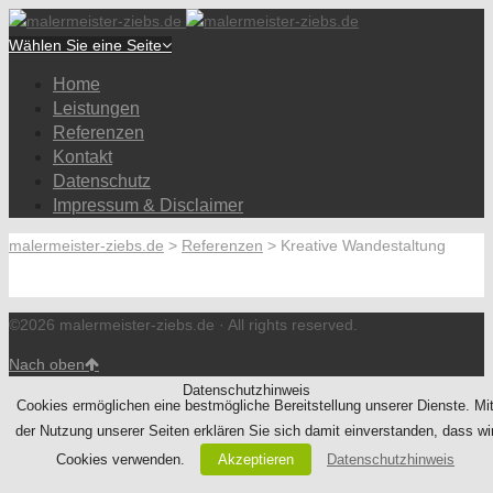
Wählen Sie eine Seite
Home
Leistungen
Referenzen
Kontakt
Datenschutz
Impressum & Disclaimer
malermeister-ziebs.de
>
Referenzen
>
Kreative Wandestaltung
©2026 malermeister-ziebs.de · All rights reserved.
Nach oben
Datenschutzhinweis
Cookies ermöglichen eine bestmögliche Bereitstellung unserer Dienste. Mi
der Nutzung unserer Seiten erklären Sie sich damit einverstanden, dass wi
Cookies verwenden.
Akzeptieren
Datenschutzhinweis