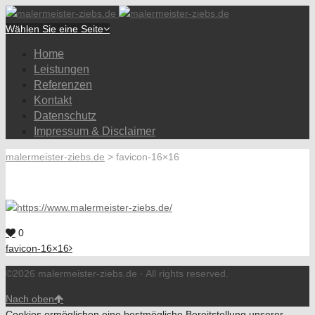
Wählen Sie eine Seite
Home
Leistungen
Referenzen
Kontakt
Datenschutz
Impressum & Disclaimer
malermeister-ziebs.de
>
favicon-16×16
0
favicon-16×16
©2026 malermeister-ziebs.de · All rights reserved.
Nach oben
Cookies ermöglichen eine bestmögliche Bereitstellung unserer