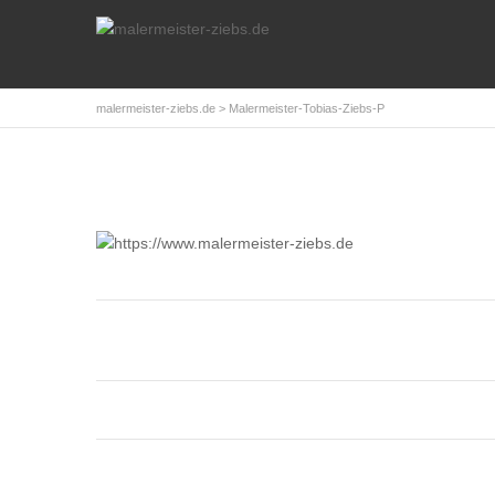
malermeister-ziebs.de
>
Malermeister-Tobias-Ziebs-P