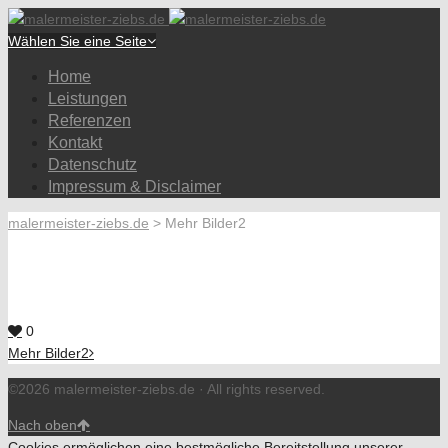
Wählen Sie eine Seite
Home
Leistungen
Referenzen
Kontakt
Datenschutz
Impressum & Disclaimer
malermeister-ziebs.de
>
Mehr Bilder2
0
Mehr Bilder2
©2026 malermeister-ziebs.de · All rights reserved.
Nach oben
Cookies ermöglichen eine bestmögliche Bereitstellung unserer